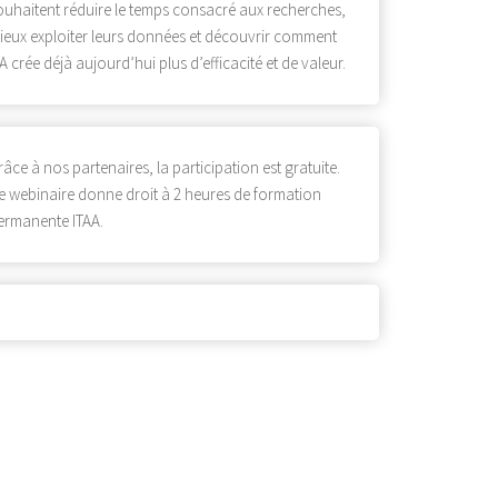
ouhaitent réduire le temps consacré aux recherches,
ieux exploiter leurs données et découvrir comment
’IA crée déjà aujourd’hui plus d’efficacité et de valeur.
râce à nos partenaires, la participation est
gratuite
.
e webinaire donne droit à
2 heures
de formation
ermanente
ITAA
.