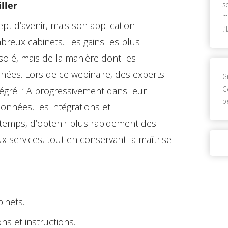
ller
s
m
cept d’avenir, mais son application
l
reux cabinets. Les gains les plus
solé, mais de la manière dont les
nées. Lors de ce webinaire, des experts-
G
C
égré l’IA progressivement dans leur
p
onnées, les intégrations et
 temps, d’obtenir plus rapidement des
 services, tout en conservant la maîtrise
binets.
ons et instructions.